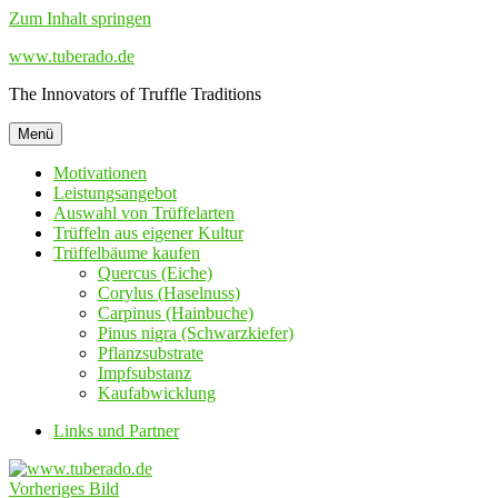
Zum Inhalt springen
www.tuberado.de
The Innovators of Truffle Traditions
Menü
Motivationen
Leistungsangebot
Auswahl von Trüffelarten
Trüffeln aus eigener Kultur
Trüffelbäume kaufen
Quercus (Eiche)
Corylus (Haselnuss)
Carpinus (Hainbuche)
Pinus nigra (Schwarzkiefer)
Pflanzsubstrate
Impfsubstanz
Kaufabwicklung
Links und Partner
Vorheriges Bild