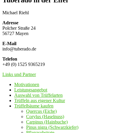
Tuberado in der Eifel
Michael Riehl
Adresse
Polcher Straße 24
56727 Mayen
E-Mail
info@tuberado.de
Telefon
+49 (0) 1525 9365219
Links und Partner
Motivationen
Leistungsangebot
Auswahl von Trüffelarten
Trüffeln aus eigener Kultur
Trüffelbäume kaufen
Quercus (Eiche)
Corylus (Haselnuss)
Carpinus (Hainbuche)
Pinus nigra (Schwarzkiefer)
Pflanzsubstrate